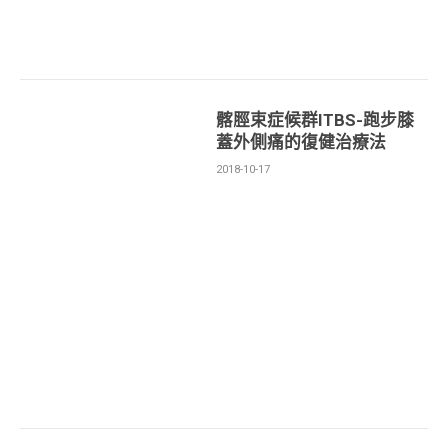
髂脛束症候群ITBS-跑步膝
蓋外側痛的復健治療法
2018-10-17