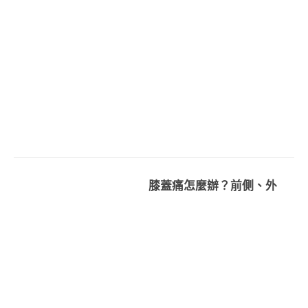
膝蓋痛怎麼辦？前側、外
側、內側的原因分辨與治療
完整地圖
2018-09-26