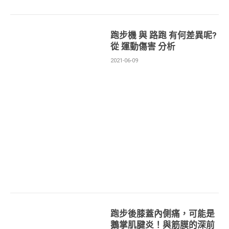
跑步機 與 路跑 有何差異呢?
從 運動傷害 分析
2021-06-09
跑步後膝蓋內側痛，可能是
鵝掌肌腱炎！與筋膜的深前