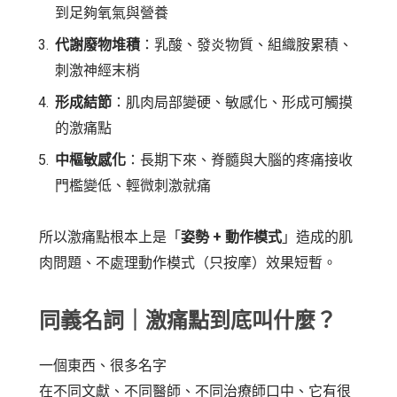
到足夠氧氣與營養
代謝廢物堆積
：乳酸、發炎物質、組織胺累積、
刺激神經末梢
形成結節
：肌肉局部變硬、敏感化、形成可觸摸
的激痛點
中樞敏感化
：長期下來、脊髓與大腦的疼痛接收
門檻變低、輕微刺激就痛
所以激痛點根本上是「
姿勢 + 動作模式
」造成的肌
肉問題、不處理動作模式（只按摩）效果短暫。
同義名詞｜激痛點到底叫什麼？
一個東西、很多名字
在不同文獻、不同醫師、不同治療師口中、它有很