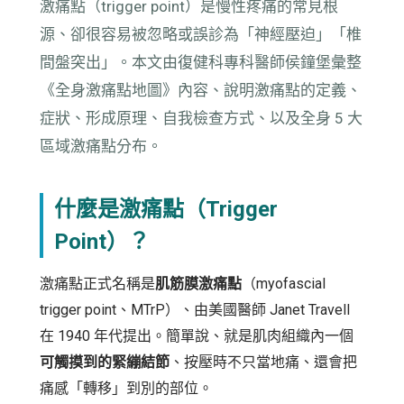
激痛點（trigger point）是慢性疼痛的常見根
源、卻很容易被忽略或誤診為「神經壓迫」「椎
間盤突出」。本文由復健科專科醫師侯鐘堡彙整
《全身激痛點地圖》內容、說明激痛點的定義、
症狀、形成原理、自我檢查方式、以及全身 5 大
區域激痛點分布。
什麼是激痛點（Trigger
Point）？
激痛點正式名稱是
肌筋膜激痛點
（myofascial
trigger point、MTrP）、由美國醫師 Janet Travell
在 1940 年代提出。簡單說、就是肌肉組織內一個
可觸摸到的緊繃結節
、按壓時不只當地痛、還會把
痛感「轉移」到別的部位。