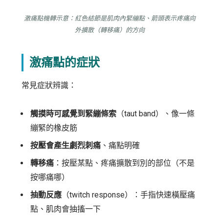
激痛點機轉示意：紅色結節是肌肉內緊繃點、箭頭表示疼痛向
外擴散（轉移痛）的方向
激痛點的症狀
常見症狀辨識：
觸摸時可感覺到緊繃條索
（taut band）、像一條
繃緊的橡皮筋
按壓會產生劇烈刺痛
、痛點明確
轉移痛
：按壓某點、疼痛擴散到別的部位（不是
按哪痛哪）
抽動反應
（twitch response）：手指快速橫壓痛
點、肌肉會抽搐一下