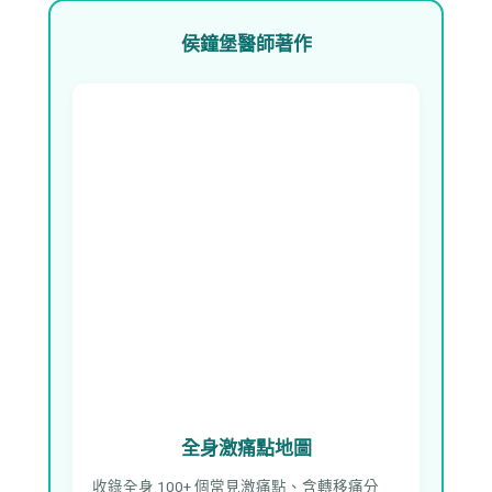
侯鐘堡醫師著作
全身激痛點地圖
收錄全身 100+ 個常見激痛點、含轉移痛分