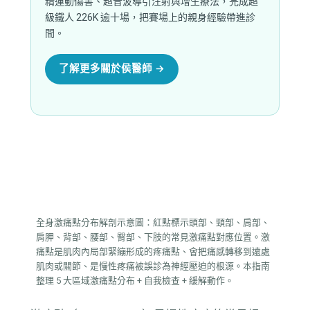
精運動傷害、超音波導引注射與增生療法，完成超
級鐵人 226K 逾十場，把賽場上的親身經驗帶進診
間。
了解更多關於侯醫師 →
全身激痛點分布解剖示意圖：紅點標示頭部、頸部、肩部、
肩胛、背部、腰部、臀部、下肢的常見激痛點對應位置。激
痛點是肌肉內局部緊繃形成的疼痛點、會把痛感轉移到遠處
肌肉或關節、是慢性疼痛被誤診為神經壓迫的根源。本指南
整理 5 大區域激痛點分布 + 自我檢查 + 緩解動作。