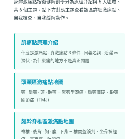
身體激痛點按復健解剖學分為原理介紹與 5 大區域、
共 6 個主題。點下方對應主題查看該區詳細激痛點、
自我檢查、自我緩解動作。
肌痛點原理介紹
什麼是激痛點 ‧ 真激痛點 3 條件 ‧ 同義名詞 ‧ 活躍 vs
潛伏 ‧ 為什麼痛的地方不是真正問題
頭頸區激痛點地圖
頸 ‧ 肩頸 ‧ 頭 ‧ 顳顎 — 緊張型頭痛、肩頸僵硬、顳顎
關節症（TMJ）
軀幹脊椎區激痛點地圖
脊椎 ‧ 後背 ‧ 胸 ‧ 腹 ‧ 下背 — 椎間盤誤判、坐骨神經