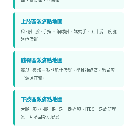
痛、膏肓痛、肋間痛
上肢區激痛點地圖
肩 ‧ 肘 ‧ 腕 ‧ 手指 — 網球肘、媽媽手、五十肩、腕隧
道症候群
髖臀區激痛點地圖
髖部 ‧ 臀部 — 梨狀肌症候群、坐骨神經痛、跑者膝
（源頭在臀）
下肢區激痛點地圖
大腿 ‧ 膝 ‧ 小腿 ‧ 踝 ‧ 足 — 跑者膝、ITBS、足底筋膜
炎、阿基里斯肌腱炎