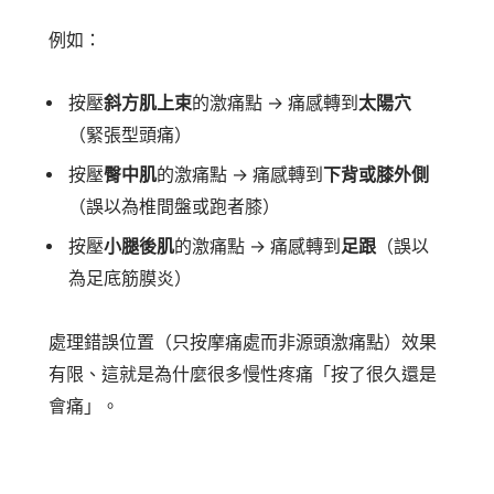
例如：
按壓
斜方肌上束
的激痛點 → 痛感轉到
太陽穴
（緊張型頭痛）
按壓
臀中肌
的激痛點 → 痛感轉到
下背或膝外側
（誤以為椎間盤或跑者膝）
按壓
小腿後肌
的激痛點 → 痛感轉到
足跟
（誤以
為足底筋膜炎）
處理錯誤位置（只按摩痛處而非源頭激痛點）效果
有限、這就是為什麼很多慢性疼痛「按了很久還是
會痛」。