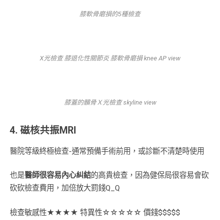
膝軟骨磨損的5種檢查
X光檢查 膝退化性關節炎 膝軟骨磨損 knee AP view
膝蓋的髕骨Ｘ光檢查 skyline view
4. 磁核共振MRI
醫院等級終極檢查-通常預備手術前用，或診斷不清楚時使用
也是
醫師很容易內心糾結
的高貴檢查，因為健保局很容易會砍
砍砍檢查費用，加倍放大罰錢Q_Q
檢查敏感性★★★★ 特異性☆☆☆☆☆ 價錢$$$$$