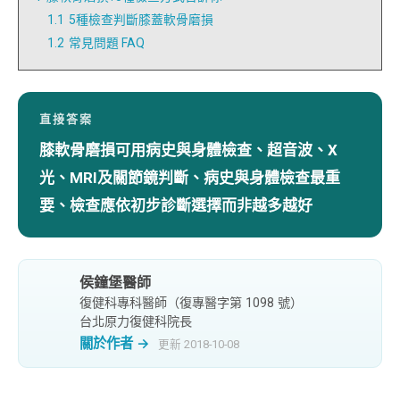
1.1
5種檢查判斷膝蓋軟骨磨損
1.2
常見問題 FAQ
直接答案
膝軟骨磨損可用病史與身體檢查、超音波、X
光、MRI及關節鏡判斷、病史與身體檢查最重
要、檢查應依初步診斷選擇而非越多越好
侯鐘堡醫師
復健科專科醫師（復專醫字第 1098 號）
台北原力復健科院長
關於作者 →
更新 2018-10-08