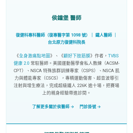
侯鐘堡 醫師
復健科專科醫師（復專醫字第 1098 號）｜ 鐵人醫師 ｜
台北原力復健科
院長
《
全身激痛點地圖
》、《
顧好下肢筋膜
》作者，
TVBS
健康 2.0
常駐醫師。美國運動醫學會私人教練（ACSM-
CPT）、NSCA 特殊族群訓練專家（CSPS）、NSCA 肌
力與體能專家（CSCS），專精運動傷害、超音波導引
注射與增生療法，完成超級鐵人 226K 逾十場，把賽場
上的親身經驗帶進診間。
了解更多關於侯醫師 →
門診掛號 →