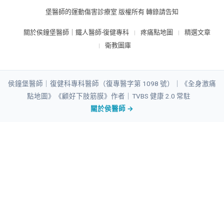
堡醫師的運動傷害診療室 版權所有 轉錄請告知
關於侯鐘堡醫師｜鐵人醫師‧復健專科
疼痛點地圖
精選文章
衛教圖庫
侯鐘堡醫師｜復健科專科醫師（復專醫字第 1098 號）｜《全身激痛
點地圖》《顧好下肢筋膜》作者｜
TVBS 健康 2.0 常駐
關於侯醫師 →