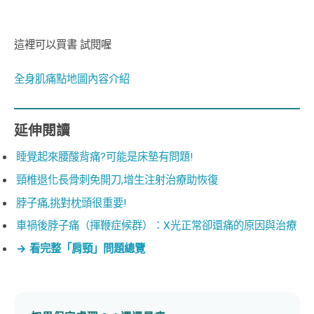
這裡可以買書 試閱喔
全身肌痛點地圖內容介紹
延伸閱讀
睡覺起來腰酸背痛?可能是床墊有問題!
頸椎退化長骨刺免開刀,增生注射治療助恢復
脖子痛,挑對枕頭很重要!
車禍後脖子痛（揮鞭症候群）：X光正常卻還痛的原因與治療
→ 看完整「肩頸」問題總覽