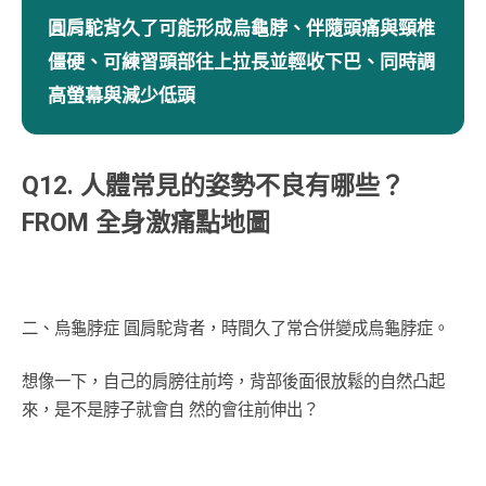
圓肩駝背久了可能形成烏龜脖、伴隨頭痛與頸椎
僵硬、可練習頭部往上拉長並輕收下巴、同時調
高螢幕與減少低頭
Q12. 人體常見的姿勢不良有哪些？
FROM 全身激痛點地圖
二、烏龜脖症 圓肩駝背者，時間久了常合併變成烏龜脖症。
想像一下，自己的肩膀往前垮，背部後面很放鬆的自然凸起
來，是不是脖子就會自 然的會往前伸出？