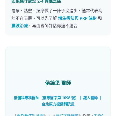
如果保守處理 2-4 週還是痛
電療、熱敷、按摩做了一陣子沒進步、通常代表病
灶不在表層、可以先了解
增生療法與 PRP 注射
和
震波治療
、再由醫師評估你適不適合
侯鐘堡 醫師
復健科專科醫師（復專醫字第 1098 號）｜ 鐵人醫師 ｜
台北原力復健科
院長
《
全身激痛點地圖
》、《
顧好下肢筋膜
》作者，
TVBS