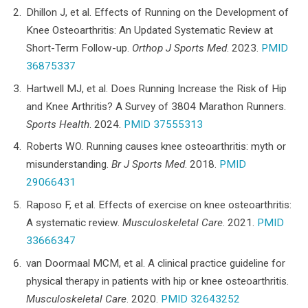
Dhillon J, et al. Effects of Running on the Development of
Knee Osteoarthritis: An Updated Systematic Review at
Short-Term Follow-up.
Orthop J Sports Med
. 2023.
PMID
36875337
Hartwell MJ, et al. Does Running Increase the Risk of Hip
and Knee Arthritis? A Survey of 3804 Marathon Runners.
Sports Health
. 2024.
PMID 37555313
Roberts WO. Running causes knee osteoarthritis: myth or
misunderstanding.
Br J Sports Med
. 2018.
PMID
29066431
Raposo F, et al. Effects of exercise on knee osteoarthritis:
A systematic review.
Musculoskeletal Care
. 2021.
PMID
33666347
van Doormaal MCM, et al. A clinical practice guideline for
physical therapy in patients with hip or knee osteoarthritis.
Musculoskeletal Care
. 2020.
PMID 32643252