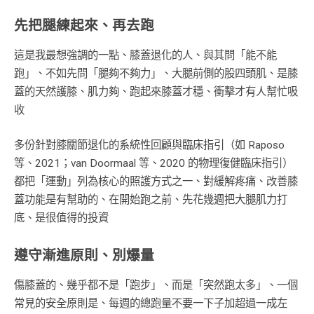
先把腿練起來、再去跑
這是我最想強調的一點、膝蓋退化的人、與其問「能不能
跑」、不如先問「腿夠不夠力」、大腿前側的股四頭肌、是膝
蓋的天然護膝、肌力夠、跑起來膝蓋才穩、衝擊才有人幫忙吸
收
多份針對膝關節退化的系統性回顧與臨床指引（如 Raposo
等、2021；van Doormaal 等、2020 的物理復健臨床指引）
都把「運動」列為核心的照護方式之一、對緩解疼痛、改善膝
蓋功能是有幫助的、在開始跑之前、先花幾週把大腿肌力打
底、是很值得的投資
遵守漸進原則、別爆量
傷膝蓋的、幾乎都不是「跑步」、而是「突然跑太多」、一個
常見的安全原則是、每週的總跑量不要一下子加超過一成左