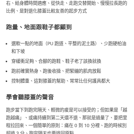
右、給身體時間適應、從快走、走跑交替開始、慢慢拉長跑的
比例、是對退化膝蓋比較友善的起步方式
跑量、地面跟鞋子都顧到
選軟一點的地面（PU 跑道、平整的泥土路）、少跑硬柏油
和下坡
穿緩衝足夠、合腳的跑鞋、鞋子老了該換就換
跑前確實熱身、跑後收操、把緊繃的肌肉放鬆
控制體重、這對膝蓋的幫助、常常比任何護具都大
學會聽膝蓋的聲音
跑步當下到跑完隔天、輕微的痠是可以接受的；但如果是「越
跑越痛」、或痛持續到第二天還不退、那就是過量了、要把里
程拉回來、一個簡單的原則：痛在 0 到 10 分裡、跑的時候別
超過 3 分、跑完隔天也要退回原點