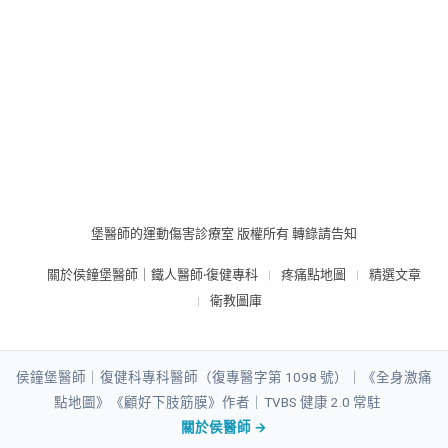
堡醫師的運動傷害診療室 版權所有 轉錄請告知
關於侯鐘堡醫師｜鐵人醫師‧復健專科
疼痛點地圖
精選文章
衛教圖庫
侯鐘堡醫師｜復健科專科醫師（復專醫字第 1098 號）｜《全身激痛
點地圖》《顧好下肢筋膜》作者｜
TVBS 健康 2.0 常駐
關於侯醫師 →