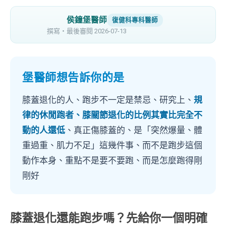
侯鐘堡醫師
復健科專科醫師
撰寫・最後審閱 2026-07-13
堡醫師想告訴你的是
膝蓋退化的人、跑步不一定是禁忌、研究上、
規
律的休閒跑者、膝關節退化的比例其實比完全不
動的人還低
、真正傷膝蓋的、是「突然爆量、體
重過重、肌力不足」這幾件事、而不是跑步這個
動作本身、重點不是要不要跑、而是怎麼跑得剛
剛好
膝蓋退化還能跑步嗎？先給你一個明確