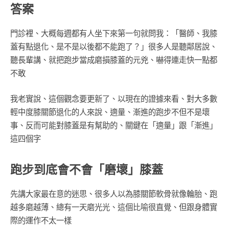
答案
門診裡、大概每週都有人坐下來第一句就問我：「醫師、我膝
蓋有點退化、是不是以後都不能跑了？」很多人是聽鄰居說、
聽長輩講、就把跑步當成磨損膝蓋的元兇、嚇得連走快一點都
不敢
我老實說、這個觀念要更新了、以現在的證據來看、對大多數
輕中度膝關節退化的人來說、適量、漸進的跑步不但不是壞
事、反而可能對膝蓋是有幫助的、關鍵在「適量」跟「漸進」
這四個字
跑步到底會不會「磨壞」膝蓋
先講大家最在意的迷思、很多人以為膝關節軟骨就像輪胎、跑
越多磨越薄、總有一天磨光光、這個比喻很直覺、但跟身體實
際的運作不太一樣