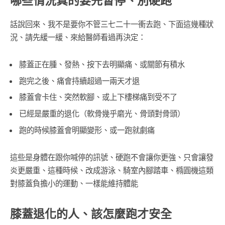
哪些情況真的要先暫停、別硬跑
話說回來、我不是要你不管三七二十一衝去跑、下面這幾種狀
況、請先緩一緩、來給醫師看過再決定：
膝蓋正在腫、發熱、按下去明顯痛、或關節有積水
跑完之後、痛會持續超過一兩天才退
膝蓋會卡住、突然軟腳、或上下樓梯痛到受不了
已經是嚴重的退化（軟骨幾乎磨光、骨頭對骨頭）
跑的時候膝蓋會明顯變形、或一跑就劇痛
這些是身體在跟你喊停的訊號、硬跑不會讓你更強、只會讓發
炎更嚴重、這種時候、改成游泳、騎室內腳踏車、橢圓機這類
對膝蓋負擔小的運動、一樣能維持體能
膝蓋退化的人、該怎麼跑才安全