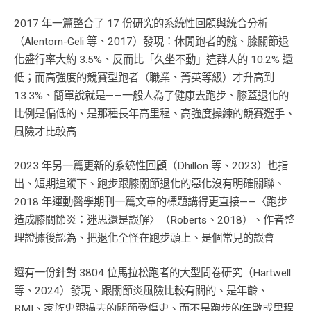
2017 年一篇整合了 17 份研究的系統性回顧與統合分析
（Alentorn-Geli 等、2017）發現：休閒跑者的髖、膝關節退
化盛行率大約 3.5%、反而比「久坐不動」這群人的 10.2% 還
低；而高強度的競賽型跑者（職業、菁英等級）才升高到
13.3%、簡單說就是——一般人為了健康去跑步、膝蓋退化的
比例是偏低的、是那種長年高里程、高強度操練的競賽選手、
風險才比較高
2023 年另一篇更新的系統性回顧（Dhillon 等、2023）也指
出、短期追蹤下、跑步跟膝關節退化的惡化沒有明確關聯、
2018 年運動醫學期刊一篇文章的標題講得更直接——〈跑步
造成膝關節炎：迷思還是誤解〉（Roberts、2018）、作者整
理證據後認為、把退化全怪在跑步頭上、是個常見的誤會
還有一份針對 3804 位馬拉松跑者的大型問卷研究（Hartwell
等、2024）發現、跟關節炎風險比較有關的、是年齡、
BMI、家族史跟過去的關節受傷史、而不是跑步的年數或里程