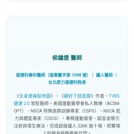
侯鐘堡 醫師
復健科專科醫師（復專醫字第 1098 號）｜ 鐵人醫師 ｜
台北原力復健科
院長
《
全身激痛點地圖
》、《
顧好下肢筋膜
》作者，
TVBS
健康 2.0
常駐醫師。美國運動醫學會私人教練（ACSM-
CPT）、NSCA 特殊族群訓練專家（CSPS）、NSCA 肌
力與體能專家（CSCS），專精運動傷害、超音波導引
注射與增生療法，完成超級鐵人 226K 逾十場，把賽場
上的親身經驗帶進診間。