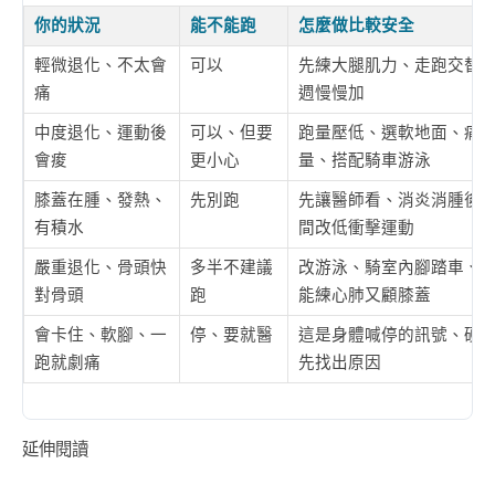
你的狀況
能不能跑
怎麼做比較安全
輕微退化、不太會
可以
先練大腿肌力、走跑交替
痛
週慢慢加
中度退化、運動後
可以、但要
跑量壓低、選軟地面、痛
會痠
更小心
量、搭配騎車游泳
膝蓋在腫、發熱、
先別跑
先讓醫師看、消炎消腫後
有積水
間改低衝擊運動
嚴重退化、骨頭快
多半不建議
改游泳、騎室內腳踏車、
對骨頭
跑
能練心肺又顧膝蓋
會卡住、軟腳、一
停、要就醫
這是身體喊停的訊號、硬
跑就劇痛
先找出原因
延伸閱讀