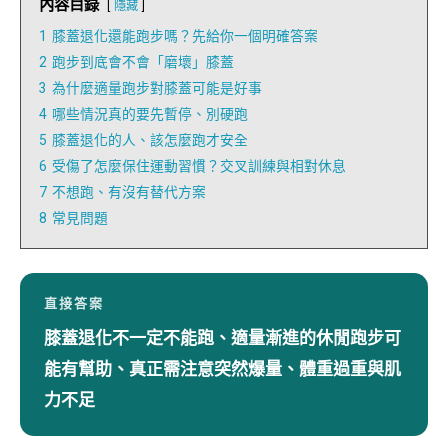
內容目錄
隱藏
1
膝蓋退化還能跑步嗎？先給你一個明確答案
2
跑步到底會不會「磨壞」膝蓋
3
為什麼適量跑步對膝蓋可能是好事
4
哪些情況真的要先暫停、別硬跑
5
膝蓋退化的人、該怎麼跑才安全
6
受傷了怎麼保住運動習慣？交叉訓練與相對休息
7
不想跑、有沒有替代方案
8
常見問題
直接答案
膝蓋退化不一定不能跑、適量漸進的休閒跑步可
能有幫助、真正需注意突然爆量、體重過重與肌
力不足