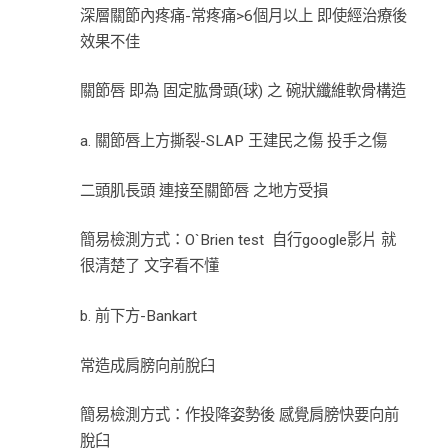
深層關節內疼痛-常疼痛>6個月以上 即使經治療後
效果不佳
關節唇 即為 固定肱骨頭(球) 之 碗狀纖維軟骨構造
a. 關節唇上方撕裂-SLAP 王建民之傷 投手之傷
二頭肌長頭 連接至關節唇 之地方受損
簡易檢測方式：O`Brien test 自行google影片 就
很清楚了 文字看不懂
b. 前下方-Bankart
常造成肩膀向前脫臼
簡易檢測方式：作投降姿勢後 感覺肩膀快要向前
脫臼