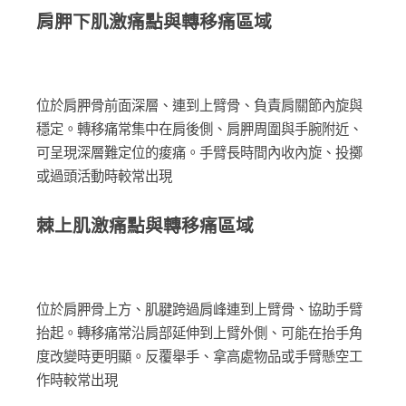
肩胛下肌激痛點與轉移痛區域
位於肩胛骨前面深層、連到上臂骨、負責肩關節內旋與
穩定。轉移痛常集中在肩後側、肩胛周圍與手腕附近、
可呈現深層難定位的痠痛。手臂長時間內收內旋、投擲
或過頭活動時較常出現
棘上肌激痛點與轉移痛區域
位於肩胛骨上方、肌腱跨過肩峰連到上臂骨、協助手臂
抬起。轉移痛常沿肩部延伸到上臂外側、可能在抬手角
度改變時更明顯。反覆舉手、拿高處物品或手臂懸空工
作時較常出現