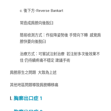
c. 後下方-Reverse Bankart
常造成肩膀向後脫臼
簡易檢測方式：作投降姿勢後 手臂向下轉 感覺肩
膀快要向後脫臼
治療方式：可嘗試注射治療 若注射多次後效果不
佳 仍持續疼痛不穩定 建議手術
肩膀原生之問題 大致為上述
其他地區問題導致肩膀轉移痛
I.
胸廓出口症 1