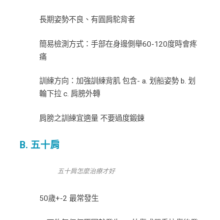
長期姿勢不良、有圓肩駝背者
簡易檢測方式：手部在身邊側舉60-120度時會疼
痛
訓練方向：加強訓練背肌 包含- a. 划船姿勢 b. 划
輪下拉 c. 肩膀外轉
肩膀之訓練宜適量 不要過度鍛鍊
B. 五十肩
五十肩怎麼治療才好
50歲+-2 最常發生