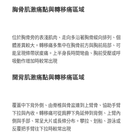
胸骨肌激痛點與轉移痛區域
位於胸骨旁的表淺肌肉、走向多沿著胸骨縱向排列、個
體差異較大。轉移痛多集中在胸骨前方與胸前局部、可
能呈現條帶狀痠痛。上半身長時間彎曲、胸前受壓或呼
吸動作增加時較常出現
闊背肌激痛點與轉移痛區域
覆蓋中下背外側、由脊椎與骨盆連到上臂骨、協助手臂
下拉與內收。轉移痛可從肩胛下角延伸到背側、上臂內
側與手部、常呈大片或長條分布。攀拉、划船、游泳或
反覆把手臂往下拉時較常出現