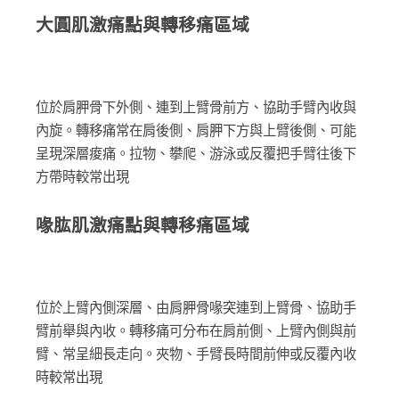
大圓肌激痛點與轉移痛區域
位於肩胛骨下外側、連到上臂骨前方、協助手臂內收與
內旋。轉移痛常在肩後側、肩胛下方與上臂後側、可能
呈現深層痠痛。拉物、攀爬、游泳或反覆把手臂往後下
方帶時較常出現
喙肱肌激痛點與轉移痛區域
位於上臂內側深層、由肩胛骨喙突連到上臂骨、協助手
臂前舉與內收。轉移痛可分布在肩前側、上臂內側與前
臂、常呈細長走向。夾物、手臂長時間前伸或反覆內收
時較常出現