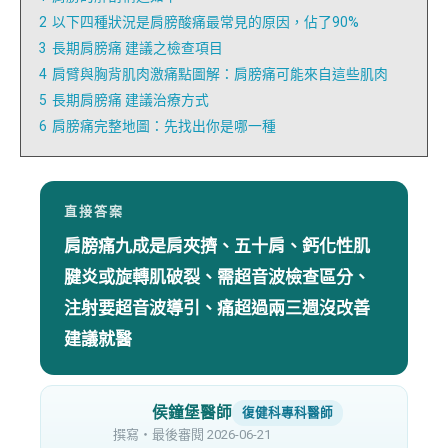
2
以下四種狀況是肩膀酸痛最常見的原因，佔了90%
3
長期肩膀痛 建議之檢查項目
4
肩臂與胸背肌肉激痛點圖解：肩膀痛可能來自這些肌肉
5
長期肩膀痛 建議治療方式
6
肩膀痛完整地圖：先找出你是哪一種
直接答案
肩膀痛九成是肩夾擠、五十肩、鈣化性肌
腱炎或旋轉肌破裂、需超音波檢查區分、
注射要超音波導引、痛超過兩三週沒改善
建議就醫
侯鐘堡醫師
復健科專科醫師
撰寫・最後審閱 2026-06-21