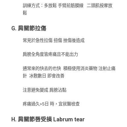
訓練方式：多放鬆 手臂前筋膜線 二頭肌按摩放
鬆
G. 肩關節拉傷
常見於急性拉傷 扭傷 挫傷後造成
肩膀全角度皆疼痛且不能出力
通常來的快去的也快 積極使用消炎藥物 注射止痛
針 冰敷數日 即會改善
注意避免變成 肩膀沾黏
疼痛過久>5日 時，宜就醫檢查
H. 肩關節唇受損 Labrum tear