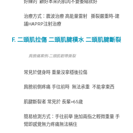
好練的 顧好本來的肌肉不要萎縮就好
治療方式：震波治療 高能量雷射 撕裂嚴重時-建
議HAPRP注射治療
F. 二頭肌拉傷 二頭肌腱積水 二頭肌腱斷裂
肩膀痛案例-二頭肌韌帶撕裂
常見於健身時 重量沒拿穩後拉傷
肩膀前側疼痛 手往前時 無法承重 不能拿東西
肌腱斷裂者 常見於 長輩>65歲
簡易檢測方式：手往前舉 施加兩指之輕微重量 手
臂即感覺無力疼痛無法稱住