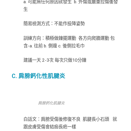
a. 可能無任何原因就發生 b. 外傷或嚴重拉傷後發
生
簡易檢測方式：不能作投降姿勢
訓練方向：積極做鐘擺運動 各方向爬牆運動 包
含-a. 往前 b. 側邊 c. 後側拉毛巾
建議一天 2-3次 每次只做10分鐘
C. 肩膀鈣化性肌腱炎
肩膀鈣化肌腱炎
白話文：肩膀受傷後修復不良 肌腱長小石頭 就
跟皮膚受傷會結痂長疤一樣