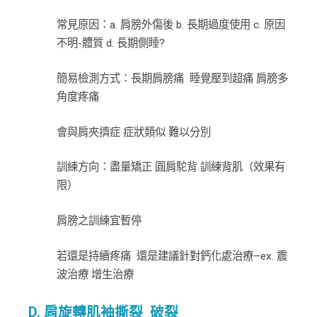
常見原因：a. 肩膀外傷後 b. 長期過度使用 c. 原因
不明-體質 d. 長期側睡?
簡易檢測方式：長期肩膀痛 睡覺壓到超痛 肩膀多
角度疼痛
會與肩夾擠症 症狀類似 難以分別
訓練方向：盡量矯正 圓肩駝背 訓練背肌（效果有
限）
肩膀之訓練宜暫停
若還是持續疼痛 還是建議針對鈣化處治療–ex. 震
波治療 增生治療
D. 肩旋轉肌袖撕裂 破裂