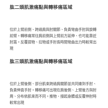
肱二頭肌激痛點與轉移痛區域
位於上臂前側、跨過肩與肘關節、負責彎曲手肘與旋轉
前臂。轉移痛常往肩前側與上臂前方延伸、也可能靠近
肘窩。反覆提物、拉物或手肘長時間彎曲出力時較常出
現
肱三頭肌激痛點與轉移痛區域
位於上臂後側、部分肌束跨過肩關節並共同連到手肘、
負責伸直手肘。轉移痛可出現在肩後側、上臂後方與肘
周、分布依肌束而不同。推物、撐起身體或反覆伸肘時
較常出現