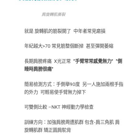
肩旋轉肌撕裂
就是 旋轉肌的筋裂開了 中年者常見磨損
年紀越大>70 常見筋整個斷掉 甚至彈開萎縮
長期肩膀疼痛 X光正常
“手臂常常感覺無力” “側
睡時肩膀很痛”
簡易檢測方式：手側舉90度 另一人施加兩根手指
的外力 可輕易使手臂無力掉下
可雙側比較 –NKT 神經動力學檢查
訓練方向：加強肩膀周遭肌群 包含-肩三角肌 肩
旋轉肌群 矯正圓肩駝背