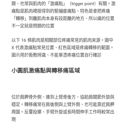
題、也常與肌肉的「激痛點」（trigger point）有關。激
痛點是肌肉裡按得到的緊繃痠痛點、特色是會把疼痛
「轉移」到離肌肉本身有段距離的地方、所以痛的位置
不一定就是問題的位置
以下 16 條肌肉是相關部位疼痛常見的肌肉來源。圖中
X 代表激痛點常見位置、紅色區域是疼痛轉移的範圍。
圖示用於衛教辨識、不能單憑疼痛位置自行確診
小圓肌激痛點與轉移痛區域
位於肩胛骨外側、連到上臂骨後方、協助肩關節外旋與
穩定。轉移痛常在肩後側與上臂外側、也可能靠近肩胛
周圍。反覆投擲、手臂外旋或長時間伸手工作時較常出
現